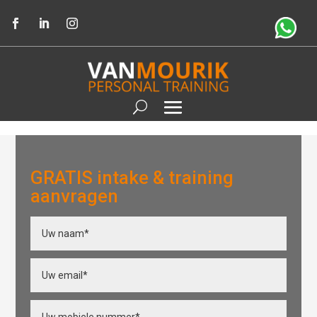
GRATIS intake & training
aanvragen